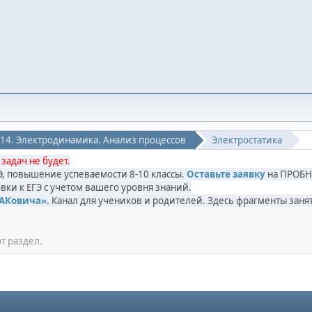
14. Электродинамика. Анализ процессов
Электростатика
 задач не будет.
ГЭ, повышение успеваемости 8-10 классы.
Оставьте заявку
на ПРОБН
вки к ЕГЭ с учетом вашего уровня знаний.
САКовича»
. Канал для учеников и родителей. Здесь фрагменты за
т раздел.