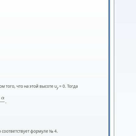
м того, что на этой высоте υ
= 0. Тогда
y
α
.
о соответствует формуле № 4.