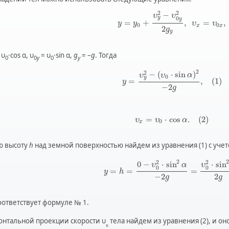
2
2
−
υ
υ
0
y
y
=
+
,
=
,
y
y
υ
υ
0
0
x
x
2
g
y
 υ
·cos α, υ
= υ
·sin α,
g
= –
g
. Тогда
0
0
y
0
y
2
2
−
(
⋅
sin
)
υ
υ
α
0
y
=
,
(
1
)
y
−
2
g
=
⋅
cos
.
(
2
)
υ
υ
α
0
x
ю высоту
h
над земной поверхностью найдем из уравнения (1) с учето
2
2
2
2
0
−
⋅
sin
⋅
sin
υ
α
υ
0
0
=
=
=
y
h
−
2
2
g
g
оответствует формуле № 1.
онтальной проекции скорости υ
тела найдем из уравнения (2), и он
x