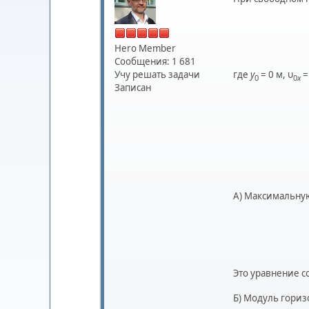
Hero Member
Сообщения: 1 681
где
y
= 0 м, υ
=
Учу решать задачи
0
0
х
Записан
А) Максимальну
Это уравнение с
Б) Модуль гориз