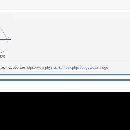
174
529
ике. Подробнее
https://web-physics.ru/index.php/podgotovka-k-ege