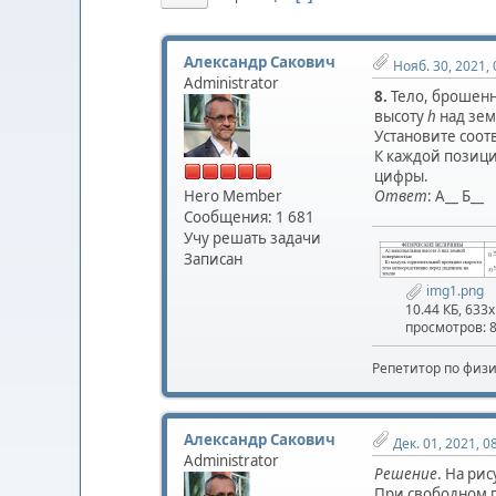
Александр Сакович
Нояб. 30, 2021, 
Administrator
8.
Тело, брошенн
высоту
h
над зем
Установите соо
К каждой позици
цифры.
Hero Member
Ответ
: А__ Б__
Сообщения: 1 681
Учу решать задачи
Записан
img1.png
10.44 КБ, 633
просмотров: 
Репетитор по физ
Александр Сакович
Дек. 01, 2021, 0
Administrator
Решение
. На ри
При свободном 