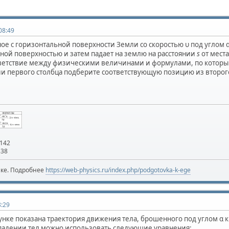
08:49
ое с горизонтальной поверхности Земли со скоростью υ под углом 
ной поверхностью и затем падает на землю на расстоянии
s
от мест
тветствие между физическими величинами и формулами, по которы
и первого столбца подберите соответствующую позицию из второг
x142
838
ике. Подробнее
https://web-physics.ru/index.php/podgotovka-k-ege
8:29
сунке показана траектория движения тела, брошенного под углом α к
падении тел можно использовать следующие уравнения: