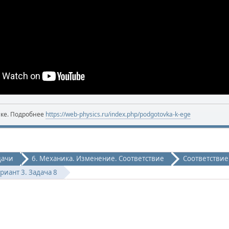
ике. Подробнее
https://web-physics.ru/index.php/podgotovka-k-ege
дачи
6. Механика. Изменение. Соответствие
Соответствие
риант 3. Задача 8