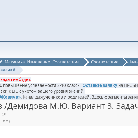
6. Механика. Изменение. Соответствие
Соответствие
Кин
Задача 8
 задач не будет.
ГЭ, повышение успеваемости 8-10 классы.
Оставьте заявку
на ПРОБН
вки к ЕГЭ с учетом вашего уровня знаний.
САКовича»
. Канал для учеников и родителей. Здесь фрагменты за
в /Демидова М.Ю. Вариант 3. Зада
8:49
 тему.