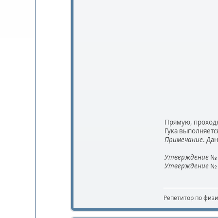
Прямую, проходя
Гука выполняетс
Примечание
. Да
Утверждение
№
Утверждение
№
Репетитор по физ