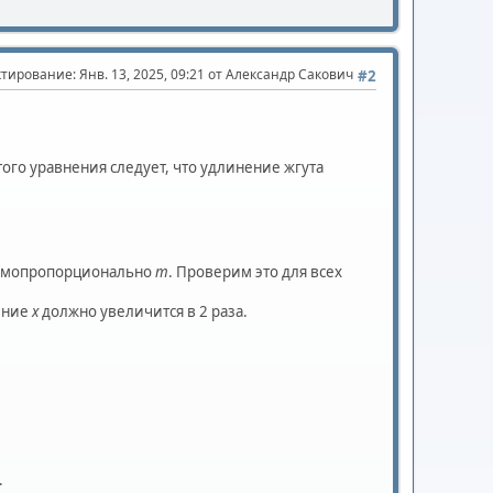
ктирование
: Янв. 13, 2025, 09:21 от Александр Сакович
#2
этого уравнения следует, что удлинение жгута
мопропорционально
m
. Проверим это для всех
нение
x
должно увеличится в 2 раза.
.
.