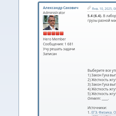
Александр Сакович
Янв. 10, 2025, 0
Administrator
5.4 (6.4).
В лабор
грузы разной ма
Hero Member
Сообщения: 1 681
Учу решать задачи
Записан
Выберите все ут
1) Закон Гука вы
2) Жёсткость жг
3) Закон Гука вы
4) Жёсткость жгу
5) Жёсткость жгу
Ответ
: ____.
Источники:
1.
ЕГЭ. Физика. 