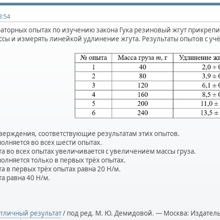
8:54
аторных опытах по изучению закона Гука резиновый жгут прикрепил
ссы и измерять линейкой удлинение жгута. Результаты опытов с уч
верждения, соответствующие результатам этих опытов.
полняется во всех шести опытах.
ута во всех опытах увеличивается с увеличением массы груза.
полняется только в первых трёх опытах.
та в первых трёх опытах равна 20 Н/м.
та равна 40 Н/м.
Отличный результат
/ под ред. М. Ю. Демидовой. — Москва: Издател