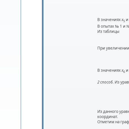
В значениях
x
и
5
В опытах № 1 и 
Из таблицы
При увеличении
В значениях
x
и
6
2 способ
. Из ура
Из данного урав
координат.
Отметим на граф