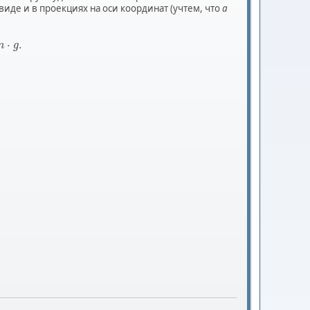
иде и в проекциях на оси координат (учтем, что
a
⋅
.
m
g