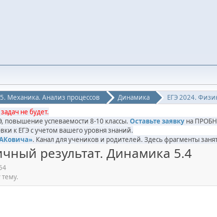
5. Механика. Анализ процессов
Динамика
ЕГЭ 2024. Физи
 задач не будет.
ГЭ, повышение успеваемости 8-10 классы.
Оставьте заявку
на ПРОБН
вки к ЕГЭ с учетом вашего уровня знаний.
САКовича»
. Канал для учеников и родителей. Здесь фрагменты за
ичный результат. Динамика 5.4
54
 тему.