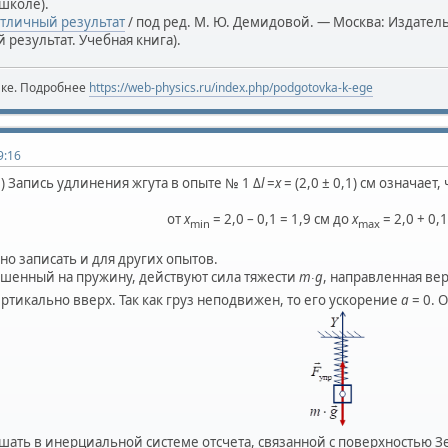
школе).
Отличный результат
/ под ред. М. Ю. Демидовой. — Москва: Издател
 результат. Учебная книга).
ике. Подробнее
https://web-physics.ru/index.php/podgotovka-k-ege
9:16
1) Запись удлинения жгута в опыте № 1 Δ
l
=
x
= (2,0 ± 0,1) см означае
от
x
= 2,0 – 0,1 = 1,9 см до
x
= 2,0 + 0,1
min
max
о записать и для других опытов.
вешенный на пружину, действуют сила тяжести
m∙g
, направленная ве
ртикально вверх. Так как груз неподвижен, то его ускорение
a
= 0. О
шать в инерциальной системе отсчета, связанной с поверхностью З