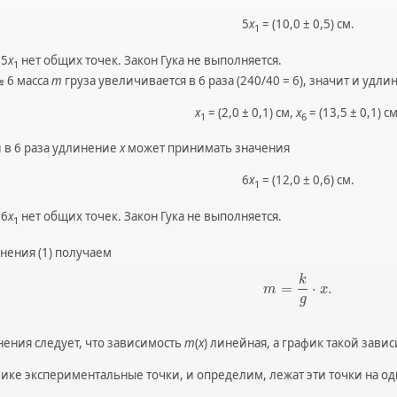
5
x
= (10,0 ± 0,5) см.
1
 5
x
нет общих точек. Закон Гука не выполняется.
1
№ 6 масса
m
груза увеличивается в 6 раза (240/40 = 6), значит и удл
x
= (2,0 ± 0,1) см,
x
= (13,5 ± 0,1) см
1
6
 в 6 раза удлинение
x
может принимать значения
6
x
= (12,0 ± 0,6) см.
1
 6
x
нет общих точек. Закон Гука не выполняется.
1
внения (1) получаем
k
=
⋅
.
m
x
g
нения следует, что зависимость
m
(
x
) линейная, а график такой зав
ике экспериментальные точки, и определим, лежат эти точки на од