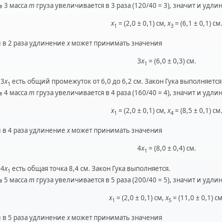
№ 3 масса
m
груза увеличивается в 3 раза (120/40 = 3), значит и удл
x
= (2,0 ± 0,1) см,
x
= (6,1 ± 0,1) см
1
3
 в 2 раза удлинение
x
может принимать значения
3
x
= (6,0 ± 0,3) см.
1
 3
x
есть общий промежуток от 6,0 до 6,2 см. Закон Гука выполняется
1
№ 4 масса
m
груза увеличивается в 4 раза (160/40 = 4), значит и удл
x
= (2,0 ± 0,1) см,
x
= (8,5 ± 0,1) см
1
4
 в 4 раза удлинение
x
может принимать значения
4
x
= (8,0 ± 0,4) см.
1
 4
x
есть общая точка 8,4 см. Закон Гука выполняется.
1
№ 5 масса
m
груза увеличивается в 5 раза (200/40 = 5), значит и удл
x
= (2,0 ± 0,1) см,
x
= (11,0 ± 0,1) см
1
5
 в 5 раза удлинение
x
может принимать значения