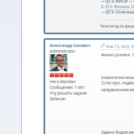
— (ЕГЭ. ФИПИ — 
2.
ЕГЭ. Физика. 
— (ЕГЭ. Отличный
Репетитор по физ
Александр Сакович
Янв. 13, 2025, 0
Administrator
Анализ условия
. 
Аналогично можн
Hero Member
2) На груз, под
Сообщения: 1 681
направленная ве
Учу решать задачи
Записан
Задачу будем ре