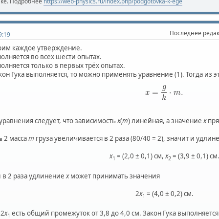
ике. Подробнее
https://web-physics.ru/index.php/podgotovka-k-ege
Последнее реда
9:19
им каждое утверждение.
полняется во всех шести опытах.
полняется только в первых трёх опытах.
акон Гука выполняется, то можно применять уравнение (1). Тогда из 
g
=
⋅
.
x
m
k
уравнения следует, что зависимость
x
(
m
) линейная, а значение
x
пря
№ 2 масса
m
груза увеличивается в 2 раза (80/40 = 2), значит и удли
x
= (2,0 ± 0,1) см,
x
= (3,9 ± 0,1) см
1
2
 в 2 раза удлинение
x
может принимать значения
2
x
= (4,0 ± 0,2) см.
1
 2
x
есть общий промежуток от 3,8 до 4,0 см. Закон Гука выполняется
1