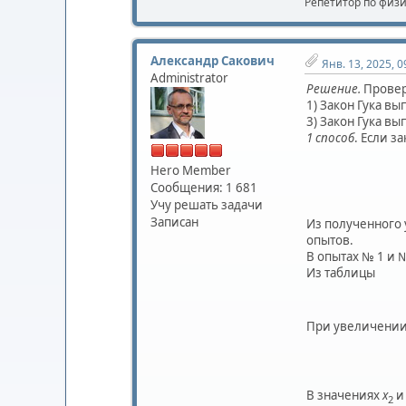
Репетитор по физ
Александр Сакович
Янв. 13, 2025, 0
Administrator
Решение.
Провер
1) Закон Гука вы
3) Закон Гука вы
1 способ
. Если з
Hero Member
Сообщения: 1 681
Учу решать задачи
Записан
Из полученного 
опытов.
В опытах № 1 и 
Из таблицы
При увеличении
В значениях
x
и
2