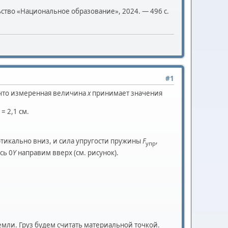
ьство «Национальное образование», 2024. — 496 с.
#1
т, что измеренная величина
x
принимает значения
 = 2,1 см.
ртикально вниз, и сила упругости пружины
F
,
упр
сь 0
Y
направим вверх (см. рисунок).
емли. Груз будем считать материальной точкой.