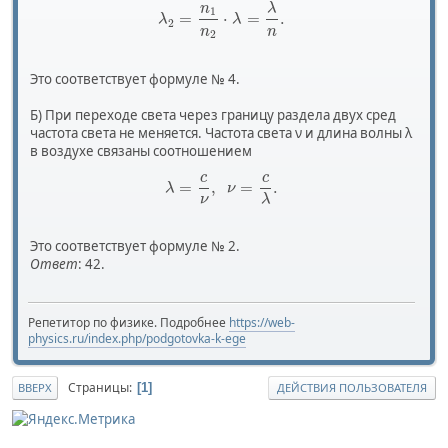
n
λ
1
=
⋅
=
.
λ
λ
2
n
n
2
Это соответствует формуле № 4.
Б) При переходе света через границу раздела двух сред
частота света не меняется. Частота света ν и длина волны λ
в воздухе связаны соотношением
c
c
=
,
=
.
λ
ν
ν
λ
Это соответствует формуле № 2.
Ответ
: 42.
Репетитор по физике. Подробнее
https://web-
physics.ru/index.php/podgotovka-k-ege
Страницы
1
ВВЕРХ
ДЕЙСТВИЯ ПОЛЬЗОВАТЕЛЯ