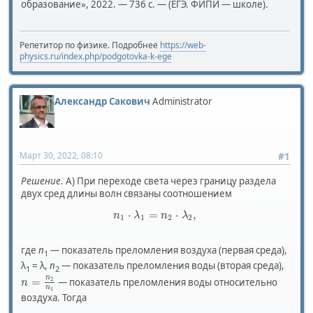
образование», 2022. — 736 с. — (ЕГЭ. ФИПИ — школе).
Репетитор по физике. Подробнее
https://web-
physics.ru/index.php/podgotovka-k-ege
Александр Сакович
Administrator
Март 30, 2022, 08:10
#1
Решение
. А) При переходе света через границу раздела
двух сред длины волн связаны соотношением
⋅
=
⋅
,
n
λ
n
λ
1
1
2
2
где
n
— показатель преломления воздуха (первая среда),
1
λ
= λ,
n
— показатель преломления воды (вторая среда),
1
2
n
=
2
— показатель преломления воды относительно
n
n
1
воздуха. Тогда