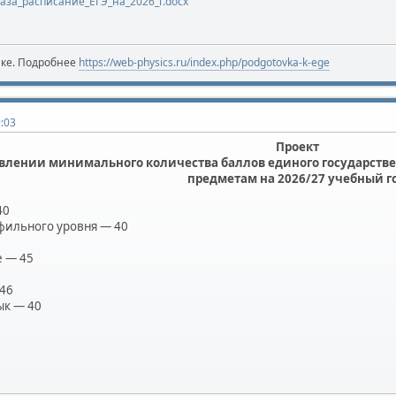
аза_расписание_ЕГЭ_на_2026_г.docx
ике. Подробнее
https://web-physics.ru/index.php/podgotovka-k-ege
9:03
Проект
овлении минимального количества баллов единого государств
предметам на 2026/27 учебный г
40
фильного уровня — 40
 — 45
46
ык — 40