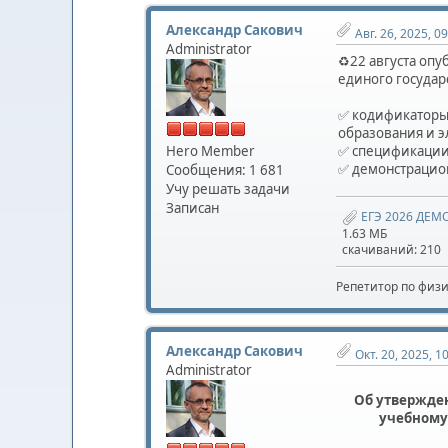
Александр Сакович
Авг. 26, 2025, 0
Administrator
♻️22 августа оп
единого государ
✅ кодификаторы
образования и э
Hero Member
✅ спецификации
✅ демонстрацио
Сообщения: 1 681
Учу решать задачи
Записан
ЕГЭ 2026 ДЕМО
1.63 МБ
скачиваний: 210
Репетитор по физ
Александр Сакович
Окт. 20, 2025, 1
Administrator
Об утвержде
учебному 