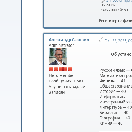
2_Проект_прик
36.28 КБ
скачиваний: 89
Репетитор по физ
Александр Сакович
Окт. 22, 2025, 0
Administrator
Об устан
Русский язык — 
Hero Member
Математика про
Физика — 41
Сообщения: 1 681
Обществознание
Учу решать задачи
История — 40
Записан
Информатика — 
Иностранный яз
Литература — 40
Биология — 40
География — 40
Химия — 40