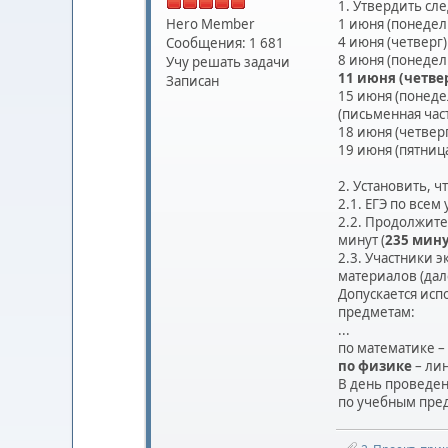
1. Утвердить сл
Hero Member
1 июня (понедел
4 июня (четверг)
Сообщения: 1 681
8 июня (понедел
Учу решать задачи
11 июня (четве
Записан
15 июня (понеде
(письменная част
18 июня (четвер
19 июня (пятниц
2. Установить, чт
2.1. ЕГЭ по все
2.2. Продолжите
минут (
235 мин
2.3. Участники 
материалов (дал
Допускается исп
предметам:
...
по математике –
по физике
– ли
В день проведен
по учебным пре