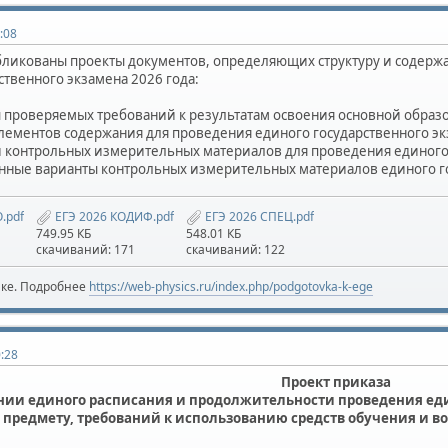
9:08
убликованы проекты документов, определяющих структуру и содер
ственного экзамена 2026 года:
 проверяемых требований к результатам освоения основной образ
лементов содержания для проведения единого государственного эк
 контрольных измерительных материалов для проведения единого 
нные варианты контрольных измерительных материалов единого го
.pdf
ЕГЭ 2026 КОДИФ.pdf
ЕГЭ 2026 СПЕЦ.pdf
749.95 КБ
548.01 КБ
скачиваний: 171
скачиваний: 122
ике. Подробнее
https://web-physics.ru/index.php/podgotovka-k-ege
0:28
Проект приказа
нии единого расписания и продолжительности проведения еди
предмету, требований к использованию средств обучения и во