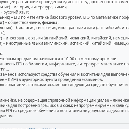
едующее расписание проведения единого государственного экзамена 
ьник) – история, литература, химия;
 – русский язык;
ьник) – ЕГЭ по математике базового уровня, ЕГЭ по математике про
рг)
– обществознание,
физика
;
льник) – биология, география, иностранные языки (английский, ис
ь);
г) – иностранные языки (английский, испанский, китайский, немецки
а) – иностранные языки (английский, испанский, китайский, немецки
о:
м учебным предметам начинается в 10.00 по местному времени.
льность ЕГЭ по биологии, информатике, литературе, математике п
ут
); ...
экзаменов используют средства обучения и воспитания для выполн
ее – КИМ) в аудиториях пункта проведения экзаменов.
ользование участниками экзаменов следующих средств обучения и
 линейка, не содержащая справочной информации (далее – линейка)
нейка для построения графиков и схем; непрограммируемый кальку
ия ЕГЭ на средствах обучения и воспитания не допускается делать
дметам.