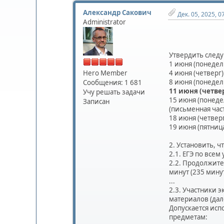
Александр Сакович
Дек. 05, 2025, 0
Administrator
Утвердить следу
1 июня (понедел
Hero Member
4 июня (четверг)
8 июня (понедел
Сообщения: 1 681
11 июня (четве
Учу решать задачи
15 июня (понеде
Записан
(письменная част
18 июня (четвер
19 июня (пятниц
2. Установить, чт
2.1. ЕГЭ по все
2.2. Продолжите
минут (235 минут
...
2.3. Участники 
материалов (дал
Допускается исп
предметам: