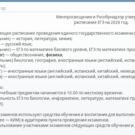
7:32
Минпросвещения и Рособрнадзор утве
расписание ЕГЭ на 2026 год.
ющее расписание проведения единого государственного экзамена (д
ьник) — история, литература, химия;
 — русский язык;
ьник) — ЕГЭ по математике базового уровня, ЕГЭ по математике пр
рг)
— обществознание,
физика
;
льник) биология, география, иностранные языки (английский, испа
ь);
г) — иностранные языки (английский, испанский, китайский, немецки
а) — иностранные языки (английский, испанский, китайский, немецки
о:
м учебным предметам начинается в 10.00 по местному времени.
льность ЕГЭ по биологии, информатике, литературе, математике п
);
экзаменов используют средства обучения и воспитания для выполн
ее — КИМ) в аудиториях пункта проведения экзаменов.
ользование участниками экзаменов следующих средств обучения и