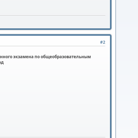
#2
енного экзамена по общеобразовательным
од