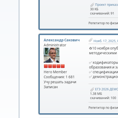
Проект приказ
30 КБ
скачиваний: 91
Репетитор по физ
Александр Сакович
Нояб. 17, 2025, 
Administrator
♻️10 ноября опу
методическими 
✅ кодификаторы
образования и э
Hero Member
✅ спецификации
✅ демонстрацио
Сообщения: 1 681
Учу решать задачи
Записан
ЕГЭ 2026 ДЕМО
1.38 МБ
скачиваний: 100
Репетитор по физ