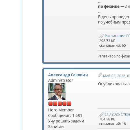
...
по физике
— ли
...
В день проведен
по учебным пре
Расписание ЕГ
298.73 КБ
скачиваний: 65
Репетитор по физ
Александр Сакович
Май 03, 2026, 0
Administrator
Опубликованы о
Hero Member
ЕГЭ 2026 Откр
Сообщения: 1 681
704.18 КБ
Учу решать задачи
скачиваний: 18
Записан