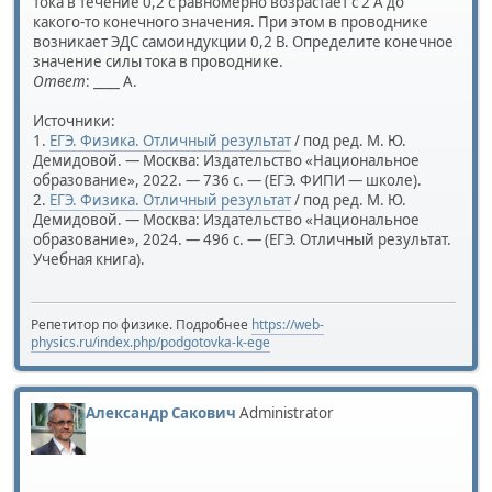
тока в течение 0,2 с равномерно возрастает с 2 А до
какого-то конечного значения. При этом в проводнике
возникает ЭДС самоиндукции 0,2 В. Определите конечное
значение силы тока в проводнике.
Ответ
: ____ А.
Источники:
1.
ЕГЭ. Физика. Отличный результат
/ под ред. М. Ю.
Демидовой. — Москва: Издательство «Национальное
образование», 2022. — 736 с. — (ЕГЭ. ФИПИ — школе).
2.
ЕГЭ. Физика. Отличный результат
/ под ред. М. Ю.
Демидовой. — Москва: Издательство «Национальное
образование», 2024. — 496 с. — (ЕГЭ. Отличный результат.
Учебная книга).
Репетитор по физике. Подробнее
https://web-
physics.ru/index.php/podgotovka-k-ege
Александр Сакович
Administrator