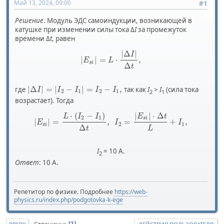
Май 13, 2024, 09:00
#1
Решение
. Модуль ЭДС самоиндукции, возникающей в
катушке при изменении силы тока Δ
I
за промежуток
времени Δ
t
, равен
|
Δ
|
I
|
|
=
⋅
,
E
L
s
i
Δ
t
|
Δ
|
=
|
−
|
=
−
,
где
так как
I
>
I
(сила тока
I
I
I
I
I
2
1
2
1
2
1
возрастает). Тогда
⋅
(
−
)
|
|
⋅
Δ
L
I
I
E
t
2
1
s
i
|
|
=
,
=
+
,
E
I
I
2
1
s
i
Δ
L
t
I
= 10 А.
2
Ответ
: 10 А.
Репетитор по физике. Подробнее
https://web-
physics.ru/index.php/podgotovka-k-ege