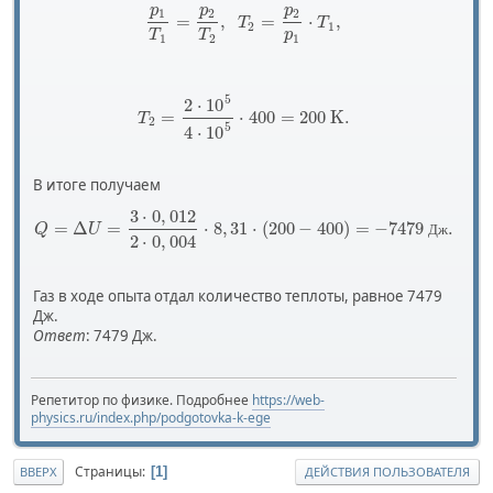
p
p
p
1
2
2
=
,
=
⋅
,
T
T
2
1
T
T
p
1
2
1
5
2
⋅
10
=
⋅
400
=
200
K
.
T
2
5
4
⋅
10
В итоге получаем
3
⋅
0
,
012
=
Δ
=
⋅
8
,
31
⋅
(
200
−
400
)
=
−
7479
.
Q
U
Д
ж
2
⋅
0
,
004
Газ в ходе опыта отдал количество теплоты, равное 7479
Дж.
Ответ
: 7479 Дж.
Репетитор по физике. Подробнее
https://web-
physics.ru/index.php/podgotovka-k-ege
Страницы
1
ВВЕРХ
ДЕЙСТВИЯ ПОЛЬЗОВАТЕЛЯ