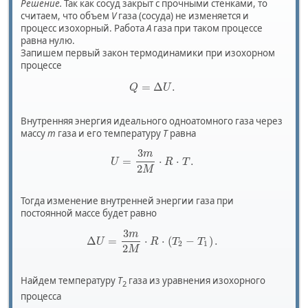
Решение.
Так как сосуд закрыт с прочными стенками, то
считаем, что объем
V
газа (сосуда) не изменяется и
процесс изохорный. Работа
A
газа при таком процессе
равна нулю.
Запишем первый закон термодинамики при изохорном
процессе
=
Δ
.
Q
U
Внутренняя энергия идеального одноатомного газа через
массу
m
газа и его температуру
T
равна
3
m
=
⋅
⋅
.
U
R
T
2
M
Тогда изменение внутренней энергии газа при
постоянной массе будет равно
3
m
Δ
=
⋅
⋅
(
−
)
.
U
R
T
T
2
1
2
M
Найдем температуру
T
газа из уравнения изохорного
2
процесса